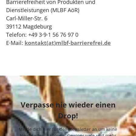
Barrierefreiheit von Produkten und
Dienstleistungen (MLBF AöR)
Carl-Miller-Str. 6
39112 Magdeburg
Telefon: +49 3·9·1 56 76 97 0
E·Mail:
kontakt(at)mlbf-barrierefrei.de
Verpasse nie wieder einen
Drop!
Melde dich hier für den Newsletter an um keine
Neuigkeiten, Aktionen, Gewinnspiele und mehr