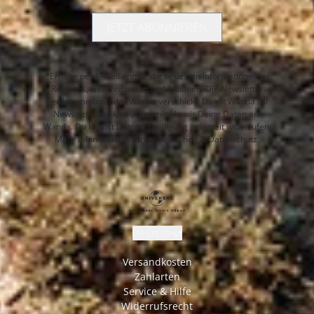
JETZT ABONNIEREN
*Erhalte per E-Mail immer die neuesten Informationen zu
Releases, Gewinnspielen und Aktionen. Die Newsletter
werden von uns oder Wanda verschickt. Damit Wanda Dir
News schicken kann, übermitteln wir Deine Daten an:
Wanda. Du kannst Deine Einwilligung jederzeit widerrufen.
Mehr Informationen unter
Sicherheit & Datenschutz.
Deutsch
Versandkosten
Zahlarten
Service & Hilfe
Widerrufsrecht