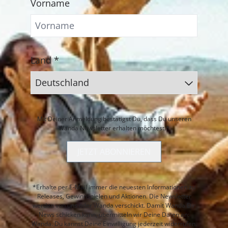
Vorname
Land *
Mit Deiner Anmeldung bestätigst Du, dass Du unseren
Wanda Newsletter erhalten möchtest.*
JETZT ABONNIEREN
*Erhalte per E-Mail immer die neuesten Informationen zu
Releases, Gewinnspielen und Aktionen. Die Newsletter
werden von uns oder Wanda verschickt. Damit Wanda Dir
News schicken kann, übermitteln wir Deine Daten an:
Wanda. Du kannst Deine Einwilligung jederzeit widerrufen.