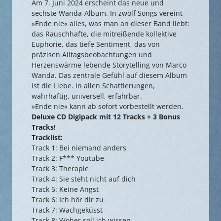
Am 7. Juni 2024 erscheint das neue und
sechste Wanda-Album. In zwölf Songs vereint
»Ende nie« alles, was man an dieser Band liebt:
das Rauschhafte, die mitreißende kollektive
Euphorie, das tiefe Sentiment, das von
präzisen Alltagsbeobachtungen und
Herzenswärme lebende Storytelling von Marco
Wanda. Das zentrale Gefühl auf diesem Album
ist die Liebe. In allen Schattierungen,
wahrhaftig, universell, erfahrbar.
»Ende nie« kann ab sofort vorbestellt werden.
Deluxe CD Digipack mit 12 Tracks + 3 Bonus
Tracks!
Tracklist:
Track 1: Bei niemand anders
Track 2: F*** Youtube
Track 3: Therapie
Track 4: Sie steht nicht auf dich
Track 5: Keine Angst
Track 6: Ich hör dir zu
Track 7: Wachgeküsst
Track 8: Woher soll ich wissen