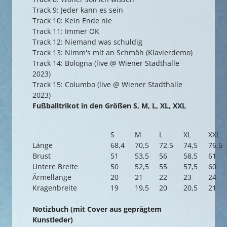
Track 9: Jeder kann es sein
Track 10: Kein Ende nie
Track 11: Immer OK
Track 12: Niemand was schuldig
Track 13: Nimm's mit an Schmäh (Klavierdemo)
Track 14: Bologna (live @ Wiener Stadthalle
2023)
Track 15: Columbo (live @ Wiener Stadthalle
2023)
Fußballtrikot in den Größen S, M, L, XL, XXL
S
M
L
XL
XXL
Länge
68,4
70,5
72,5
74,5
76,5
Brust
51
53,5
56
58,5
61
Untere Breite
50
52,5
55
57,5
60
Ärmellange
20
21
22
23
24
Kragenbreite
19
19,5
20
20,5
21
Notizbuch (mit Cover aus geprägtem
Kunstleder)