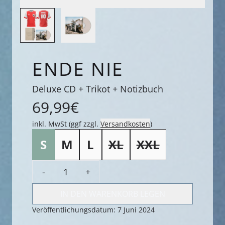
ENDE NIE
Deluxe CD + Trikot + Notizbuch
69,99€
inkl. MwSt (ggf zzgl.
Versandkosten
)
size
S
M
L
XL
XXL
Anzahl
-
+
IN DEN WARENKORB LEGEN
ENDE NIE IN DEN WARENKOR
Veröffentlichungsdatum: 7 Juni 2024