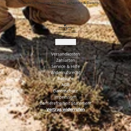
Mehr Informationen unter
Sicherheit & Datenschutz.
Deutsch
Versandkosten
Zahlarten
Service & Hilfe
Widerrufsrecht
Retoure
AGB
Datenschutz
Impressum
Barrierefreiheit Statement
Vertrag widerrufen